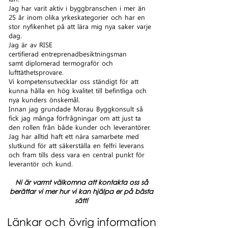
Jag har varit aktiv i byggbranschen i mer än
25 år inom olika yrkeskategorier och har en
stor nyfikenhet på att lära mig nya saker varje
dag.
Jag är av RISE
certifierad entreprenadbesiktningsman
samt diplomerad termograför och
lufttäthetsprovare.
Vi kompetensutvecklar oss ständigt för att
kunna hålla en hög kvalitet till befintliga och
nya kunders önskemål.
Innan jag grundade Morau Byggkonsult så
fick jag många förfrågningar om att just ta
den rollen från både kunder och leverantörer.
Jag har alltid haft ett nära samarbete med
slutkund för att säkerställa en felfri leverans
och fram tills dess vara en central punkt för
leverantör och kund.
Ni är varmt välkomna att kontakta oss så
berättar vi mer hur vi kan hjälpa er på bästa
sätt!
Länkar och övrig information